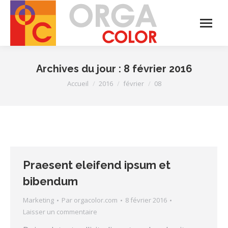
Archives du jour :
8 février 2016
Vous êtes ici :
Accueil
2016
février
08
Praesent eleifend ipsum et
bibendum
Marketing
Par
orgacolor.com
8 février 2016
Laisser un commentaire