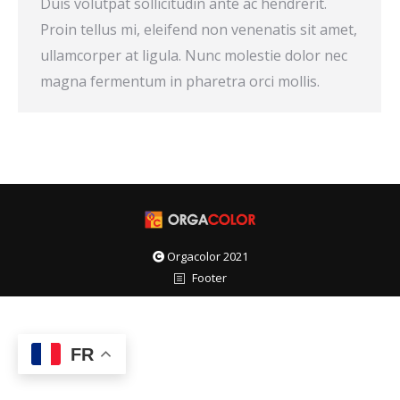
Duis volutpat sollicitudin ante ac hendrerit.
Proin tellus mi, eleifend non venenatis sit amet,
ullamcorper at ligula. Nunc molestie dolor nec
magna fermentum in pharetra orci mollis.
Orgacolor 2021
Footer
FR