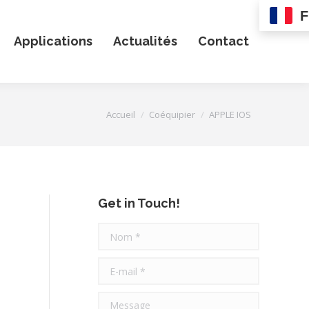
F
Applications
Actualités
Contact
Vous êtes ici :
Accueil
Coéquipier
APPLE IOS
Get in Touch!
Nom *
E-mail *
Message