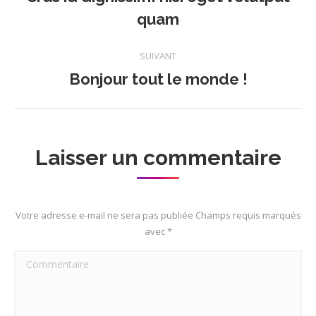
article
Article
quam
précédent
:
SUIVANT
Bonjour tout le monde !
Article
suivant
:
Laisser un commentaire
Votre adresse e-mail ne sera pas publiée Champs requis marqués
avec
*
Commentaire