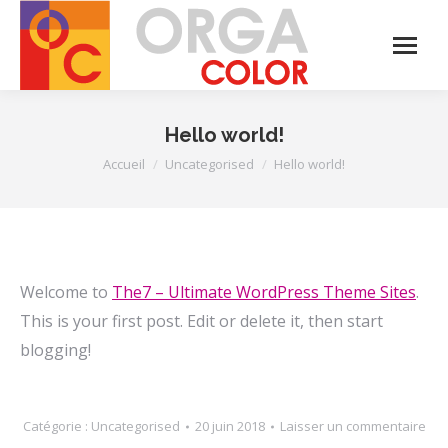
Hello world!
Vous êtes ici :
Accueil
Uncategorised
Hello world!
Welcome to
The7 – Ultimate WordPress Theme Sites
.
This is your first post. Edit or delete it, then start
blogging!
Catégorie :
Uncategorised
20 juin 2018
Laisser un commentaire